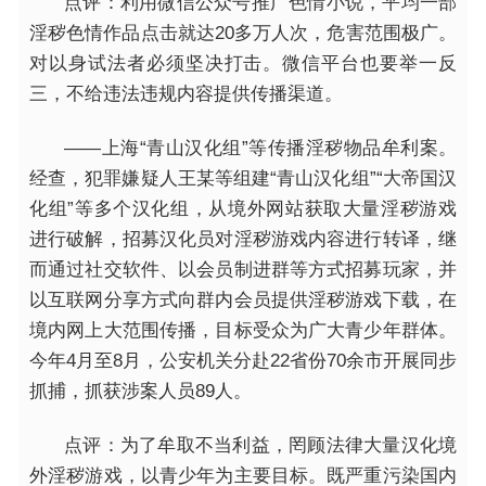
点评：利用微信公众号推广色情小说，平均一部
淫秽色情作品点击就达20多万人次，危害范围极广。
对以身试法者必须坚决打击。微信平台也要举一反
三，不给违法违规内容提供传播渠道。
——上海“青山汉化组”等传播淫秽物品牟利案。
经查，犯罪嫌疑人王某等组建“青山汉化组”“大帝国汉
化组”等多个汉化组，从境外网站获取大量淫秽游戏
进行破解，招募汉化员对淫秽游戏内容进行转译，继
而通过社交软件、以会员制进群等方式招募玩家，并
以互联网分享方式向群内会员提供淫秽游戏下载，在
境内网上大范围传播，目标受众为广大青少年群体。
今年4月至8月，公安机关分赴22省份70余市开展同步
抓捕，抓获涉案人员89人。
点评：为了牟取不当利益，罔顾法律大量汉化境
外淫秽游戏，以青少年为主要目标。既严重污染国内