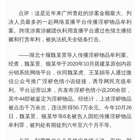
点评：这是近年来广州查处的涉案金额最大、判
决人员最多的一起网络直播平台传播淫秽物品牟利
案。跨境涉黄涉赌团伙利用直播平台通过色情主播招
赌和打赏牟利，被执法机关全链条打击。
——湖北十堰魏某景等人传播淫秽物品牟利案。
经查，魏某景、顿某华于2020年10月搭建某原创内容
分销系统网络平台，伙同魏某虎、王某娟等人通过微
信公众号推广淫秽色情小说链接，诱导网民充值牟
利。平台运营以来，共发布淫秽色情小说200余部，
其中44部被鉴定为淫秽物品。经统计，上述淫秽物品
被点击千万余次，违法所得50.7万余元。今年10月26
日，魏某景、顿某华等6名被告人因犯传播淫秽物品
牟利罪，被判处有期徒刑六年至六个月不等。