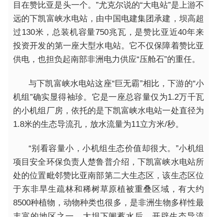
目在赞比亚是头一个。”尤克尔说的“大电站”是上游不
远的下凯富峡水电站，由中国电建集团承建，坝高超
过130米，总装机容量750兆瓦，是赞比亚近40年来
投资开发的第一座大型水电站。它不仅保障着赞比亚
供电，也担负起南部非洲电力供应“压舱石”的重任。
与下凯富峡水电站这座“巨无霸”相比，下游的“小
机组”确实显得袖珍。它是一座总容量仅为1.2万千瓦
的小机组厂房，依托的是下凯富峡水电站一处直径为
1.8米的生态导流孔，放水流量为11立方米/秒。
“别看容量小，小机组生态价值却很大。”小机组
项目安全环保负责人楚鲁普介绍，下凯富峡水电站所
处的位置毗邻赞比亚南部第二大生态区，该生态区位
于东非旱生疏林和稀树草原植被重叠区域，有大约
8500种植物，动物种类也很多，是非洲生物多样性最
丰富的地区之一。大坝下闸蓄水后，开辟生态导流