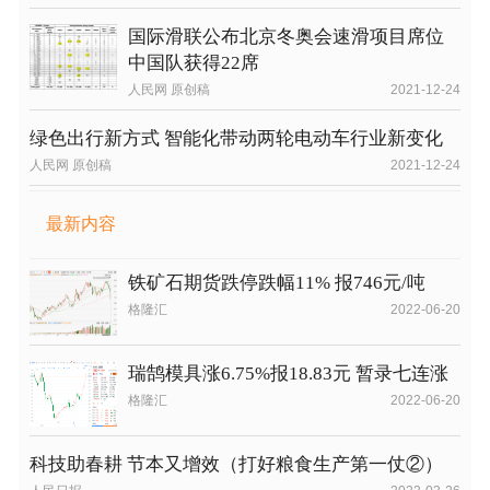
国际滑联公布北京冬奥会速滑项目席位
中国队获得22席
人民网 原创稿
2021-12-24
绿色出行新方式 智能化带动两轮电动车行业新变化
人民网 原创稿
2021-12-24
最新内容
铁矿石期货跌停跌幅11% 报746元/吨
格隆汇
2022-06-20
瑞鹄模具涨6.75%报18.83元 暂录七连涨
格隆汇
2022-06-20
科技助春耕 节本又增效（打好粮食生产第一仗②）