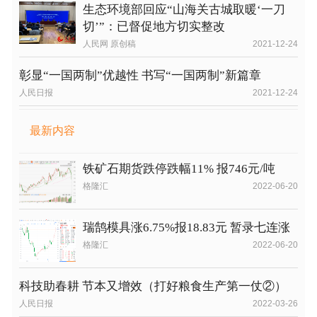
生态环境部回应“山海关古城取暖‘一刀
切’”：已督促地方切实整改
人民网 原创稿
2021-12-24
彰显“一国两制”优越性 书写“一国两制”新篇章
人民日报
2021-12-24
最新内容
铁矿石期货跌停跌幅11% 报746元/吨
格隆汇
2022-06-20
瑞鹄模具涨6.75%报18.83元 暂录七连涨
格隆汇
2022-06-20
科技助春耕 节本又增效（打好粮食生产第一仗②）
人民日报
2022-03-26